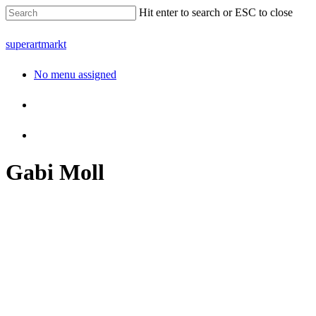
Hit enter to search or ESC to close
superartmarkt
No menu assigned
Gabi Moll
ohne Titel
ohne Titel
Gabi Moll
ohne Titel
Gabi Moll
ohne Titel
Gabi Moll
ohne Titel
Gabi Moll
ohne Titel
Gabi Moll
ohne Titel
Gabi Moll
Gabi Moll