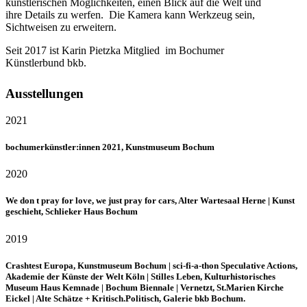
künstlerischen Möglichkeiten, einen Blick auf die Welt und
ihre Details zu werfen. Die Kamera kann Werkzeug sein,
Sichtweisen zu erweitern.
Seit 2017 ist Karin Pietzka Mitglied
im Bochumer
Künstlerbund bkb.
Ausstellungen
2021
bochumerkünstler:innen 2021, Kunstmuseum Bochum
2020
We don t pray for love, we just pray for cars, Alter Wartesaal Herne | Kunst
geschieht, Schlieker Haus Bochum
2019
Crashtest Europa, Kunstmuseum Bochum | sci-fi-a-thon Speculative Actions,
Akademie der Künste der Welt Köln | Stilles Leben, Kulturhistorisches
Museum Haus Kemnade | Bochum Biennale | Vernetzt, St.Marien Kirche
Eickel | Alte Schätze + Kritisch.Politisch, Galerie bkb Bochum.