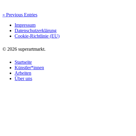
ld spielt man nicht
Ke Li
Philipp Valenta
« Previous Entries
Impressum
Datenschutzerklärung
Cookie-Richtlinie (EU)
© 2026 superartmarkt.
Startseite
Künstler*innen
Arbeiten
Über uns